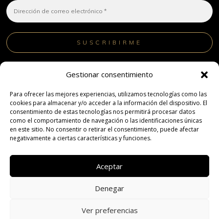
¡No hacemos spam! Lee nuestra
política de privacidad
Gestionar consentimiento
para obtener más información.
Para ofrecer las mejores experiencias, utilizamos tecnologías como las
cookies para almacenar y/o acceder a la información del dispositivo. El
consentimiento de estas tecnologías nos permitirá procesar datos
como el comportamiento de navegación o las identificaciones únicas
en este sitio. No consentir o retirar el consentimiento, puede afectar
negativamente a ciertas características y funciones.
Aceptar
Copyright © 2024 | Quesos Reborto.– Todos los derechos
Denegar
reservados | Diseño, Desarrollo Web y SEO de
Agencia
Ver preferencias
Marketing DigitalGrowth
®