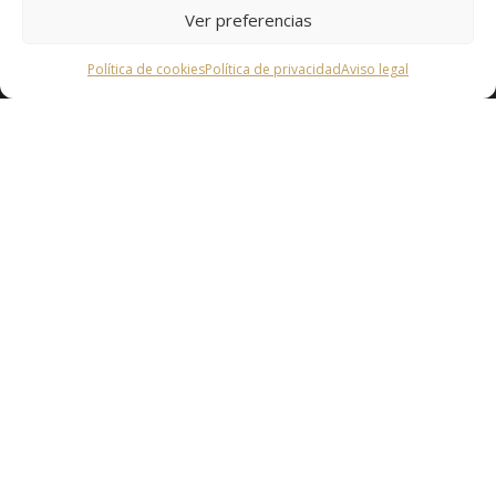
Ver preferencias
Política de cookies
Política de privacidad
Aviso legal
La sostenibilidad, lo natural, lo
ecológico, lo artesano y el arraigo a
la tradición pretenden ser las
marcas de identidad de nuestros
quesos.