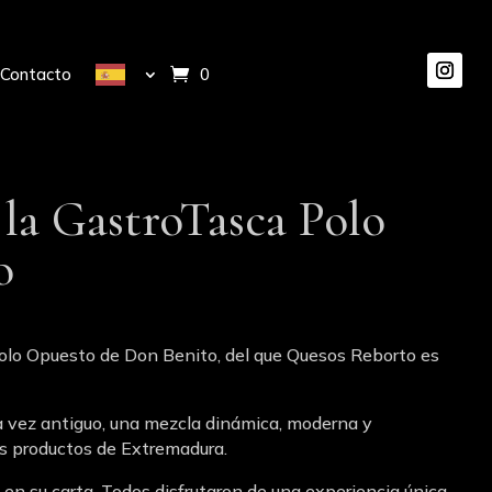
Contacto
0 elementos
 la GastroTasca Polo
o
Polo Opuesto de Don Benito, del que Quesos Reborto es
 vez antiguo, una mezcla dinámica, moderna y
los productos de Extremadura.
á en su carta. Todos disfrutaron de una experiencia única