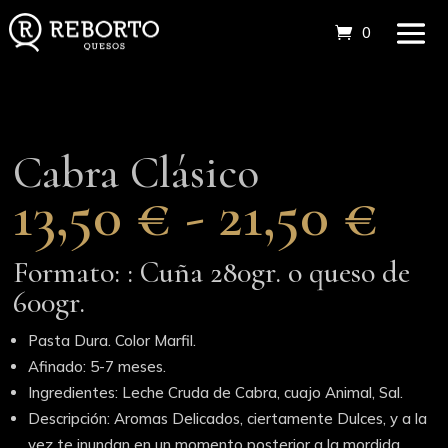
0 elemento
Cabra Clásico
Ra
13,50
€
-
21,50
€
de
pre
de
Formato: : Cuña 280gr. o queso de
13,
600gr.
ha
21,
Pasta Dura. Color Marfil.
Afinado: 5-7 meses.
Ingredientes: Leche Cruda de Cabra, cuajo Animal, Sal.
Descripción: Aromas Delicados, ciertamente Dulces, y a la
vez te inundan en un momento posterior a la mordida,