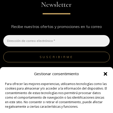
Newsletter
Recibe nuestras ofertas y promociones en tu correo
¡No hacemos spam! Lee nuestra
política de privacidad
Gestionar consentimiento
para obtener más información.
Para ofrecer las mejores experiencias, utilizamos tecnologías como las
cookies para almacenar y/o acceder a la información del dispositivo. El
consentimiento de estas tecnologías nos permitirá procesar datos
como el comportamiento de navegación o las identificaciones únicas
en este sitio. No consentir o retirar el consentimiento, puede afectar
negativamente a ciertas características y funciones.