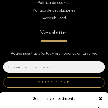
Política de cookies
Política de devoluciones
Accesibilidad
Newsletter
Recibe nuestras ofertas y promociones en tu correo
¡No hacemos spam! Lee nuestra
política de privacidad
Gestionar consentimiento
para obtener más información.