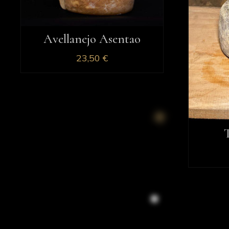
Avellanejo Asentao
23,50
€
T