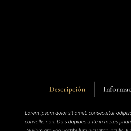
Descripción
Informac
Lorem ipsum dolor sit amet, consectetur adipisc
convallis non. Duis dapibus ante in metus phare
Nullam gravida vestibulum nisi vitae iaculis. Na