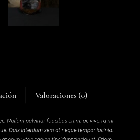
ación
Valoraciones (0)
ec. Nullam pulvinar faucibus enim, ac viverra mi
sque. Duis interdum sem at neque tempor lacinia.
e at enim vitae sapien tincidunt tincidunt. Etiam