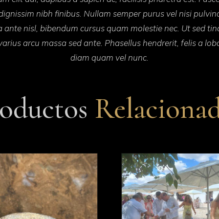
da dignissim nibh finibus. Nullam semper purus vel nisi pul
a ante nisl, bibendum cursus quam molestie nec. Ut sed tinc
arius arcu massa sed ante. Phasellus hendrerit, felis a lobo
diam quam vel nunc.
roductos
Relaciona