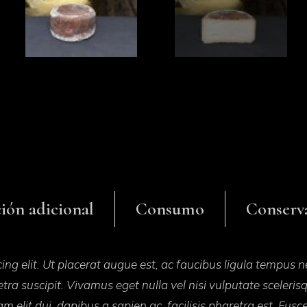
ión adicional
Consumo
Conserv
ing elit. Ut placerat augue est, ac faucibus ligula tempus n
tra suscipit. Vivamus eget nulla vel nisi vulputate sceleri
m elit dui, dapibus a sapien ac, facilisis pharetra est. Fusc