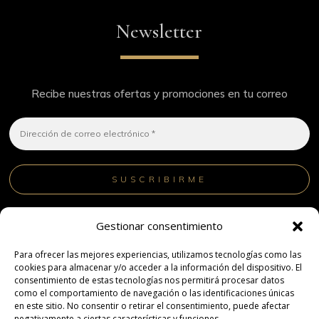
Newsletter
Recibe nuestras ofertas y promociones en tu correo
¡No hacemos spam! Lee nuestra
política de privacidad
Gestionar consentimiento
para obtener más información.
Para ofrecer las mejores experiencias, utilizamos tecnologías como las
cookies para almacenar y/o acceder a la información del dispositivo. El
consentimiento de estas tecnologías nos permitirá procesar datos
como el comportamiento de navegación o las identificaciones únicas
en este sitio. No consentir o retirar el consentimiento, puede afectar
negativamente a ciertas características y funciones.